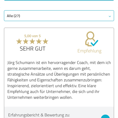
SEHR GUT
Empfehlung
Qualität
Alle (27)
Nutzen
Leistungen
5,00 von 5
Durchführung
Beratung
SEHR GUT
Empfehlung
Bewertung anzeigen
Jörg Schumann ist ein hervorragender Coach, mit dem ich
gerne zusammenarbeite, wenn es darum geht,
strategische Ansätze und Überlegungen mit persönlichen
Fähigkeiten und Eigenschaften zusammenzubringen:
Inspirierend, zielorientiert und effektiv. Eine klare
Empfehlung auch für Unternehmer, die sich und ihr
Unternehmen weiterbringen wollen.
Erfahrungsbericht & Bewertung zu: