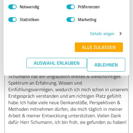
Einwilligungsauswahl
Impressum
|
Datenschutzbestimmungen
Notwendig
Präferenzen
07.03.2023
Anonym
Statistiken
Marketing
5,00 von 5
Details zeigen
SEHR GUT
ALLE ZULASSEN
Empfehlung
AUSWAHL ERLAUBEN
Das mehrmonatige Coaching bei Herrn Schumann hat mich
ABLEHNEN
beruflich & auch persönlich sehr viel Neues gelehrt. Herr
Schumann hat ein unglaublich breites & vielschichtiges
Spektrum an Erfahrung, Wissen und
Einfühlungsvermögen, wodurch ich mich schon in unserem
Erstgespräch verstanden und am richtigen Platz gefühlt
habe. Ich habe viele neue Denkanstöße, Perspektiven &
Methoden mitnehmen dürfen, die mich täglich in meiner
Arbeit & meiner Entwicklung unterstützen. Vielen Dank
dafür Herr Schumann, ich bin froh, sie gefunden zu haben!