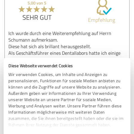
5,00 von 5
SEHR GUT
Empfehlung
Ich wurde durch eine Weiterempfehlung auf Herrn
Schumann aufmerksam.
Diese hat sich als brillant herausgestellt.
Als Geschäftsführer eines Dentallabors hatte ich einige
Konflikte unter Kollegen zu lösen.
Mit Herrn Schumann konnte ich die Konflikte bestens
Diese Webseite verwendet Cookies
bewältigen.
Wir verwenden Cookies, um Inhalte und Anzeigen zu
Zusätzlich hatte er stets auch ein offenes Ohr für die
personalisieren, Funktionen für soziale Medien anbieten zu
Probleme links und rechts.
können und die Zugriffe auf unsere Website zu analysieren.
Absolute Weiterempfehlung für problematische Situation,
Außerdem geben wir Informationen zu Ihrer Verwendung
die eine normale Personalführung übersteigen.
unserer Website an unsere Partner für soziale Medien,
Danke nochmal
Werbung und Analysen weiter. Unsere Partner führen diese
Informationen möglicherweise mit weiteren Daten
zusammen, die Sie ihnen bereitgestellt haben oder die sie im
Rahmen Ihrer Nutzung der Dienste gesammelt haben.
Erfahrungsbericht & Bewertung zu:
Human-Experts Coaching & Consulting