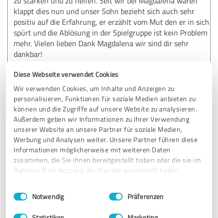
zu stärken und zu helfen. Seit wir bei Magdalena waren
klappt dies nun und unser Sohn bezieht sich auch sehr
positiv auf die Erfahrung, er erzählt vom Mut den er in sich
spürt und die Ablösung in der Spielgruppe ist kein Problem
mehr. Vielen lieben Dank Magdalena wir sind dir sehr
dankbar!
Diese Webseite verwendet Cookies
Erfahrungsbericht & Bewertung zu:
Wir verwenden Cookies, um Inhalte und Anzeigen zu
Hypnose Gesundheitspraxis
personalisieren, Funktionen für soziale Medien anbieten zu
können und die Zugriffe auf unsere Website zu analysieren.
Außerdem geben wir Informationen zu Ihrer Verwendung
30.03.2022
Anonym
unserer Website an unsere Partner für soziale Medien,
Werbung und Analysen weiter. Unsere Partner führen diese
Informationen möglicherweise mit weiteren Daten
5,00 von 5
zusammen, die Sie ihnen bereitgestellt haben oder die sie im
Rahmen Ihrer Nutzung der Dienste gesammelt haben.
SEHR GUT
Empfehlung
Einwilligungsauswahl
Impressum
|
Datenschutzbestimmungen
Notwendig
Präferenzen
Vielen Dank für die einfache und klare Vermittlung von
Hypnosetechniken in deinem Kurs!
Statistiken
Marketing