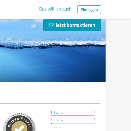
Das will ich auch
Einloggen
Jetzt kontaktieren
31
5 Sterne
1
4 Sterne
0
3 Sterne