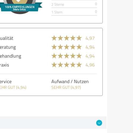
0
2 Sterne
0
1 Stern
ualität
4,97
eratung
4,94
ehandlung
4,94
raxis
4,96
ervice
Aufwand / Nutzen
EHR GUT (4,94)
SEHR GUT (4,97)