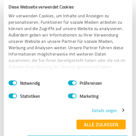
äußerst zufrieden und froh, mit unserer Finanzierung ein
Diese Webseite verwendet Cookies
Sorglos-Paket erworben zu haben. Olaf B.
Wir verwenden Cookies, um Inhalte und Anzeigen zu
personalisieren, Funktionen für soziale Medien anbieten zu
können und die Zugriffe auf unsere Website zu analysieren.
Erfahrungsbericht & Bewertung zu:
Außerdem geben wir Informationen zu Ihrer Verwendung
HypoCenter / Hans-Peter Nicolai
unserer Website an unsere Partner für soziale Medien,
Werbung und Analysen weiter. Unsere Partner führen diese
Informationen möglicherweise mit weiteren Daten
01.07.2019
Olaf B.
zusammen, die Sie ihnen bereitgestellt haben oder die sie im
Rahmen Ihrer Nutzung der Dienste gesammelt haben.
5,00 von 5
Einwilligungsauswahl
Impressum
|
Datenschutzbestimmungen
Notwendig
Präferenzen
SEHR GUT
Empfehlung
Statistiken
Marketing
Ich durfte schon mehrfach mit Herrn Nicolai etwas
Details zeigen
finanzieren. Und jedes Mal fühlte ich mich kompetent
beraten ,informiert und verstanden. Keine Frage ist zu viel
ALLE ZULASSEN
und das beste Modell für Einen passend wird gefunden.
Vielen dank und gern wieder. Ich kann Herrn Nicolai sehr