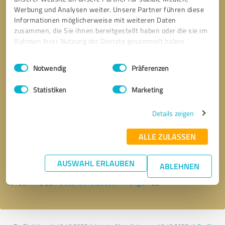
Werbung und Analysen weiter. Unsere Partner führen diese
Informationen möglicherweise mit weiteren Daten
zusammen, die Sie ihnen bereitgestellt haben oder die sie im
Rahmen Ihrer Nutzung der Dienste gesammelt haben.
Einwilligungsauswahl
Impressum
|
Datenschutzbestimmungen
Notwendig
Präferenzen
Statistiken
Marketing
Details zeigen
Bitte um Rückruf
* Erforderliche Angaben
ALLE ZULASSEN
Nachricht senden
AUSWAHL ERLAUBEN
ABLEHNEN
Ich stimme den
Datenschutzbestimmungen
zu.