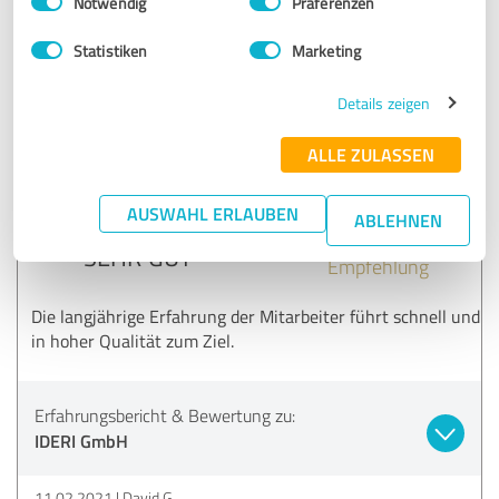
Notwendig
Präferenzen
Erfahrungsbericht & Bewertung zu:
Statistiken
Marketing
IDERI GmbH
Details zeigen
11.02.2021
Anonym
ALLE ZULASSEN
5,00 von 5
AUSWAHL ERLAUBEN
ABLEHNEN
SEHR GUT
Empfehlung
Die langjährige Erfahrung der Mitarbeiter führt schnell und
in hoher Qualität zum Ziel.
Erfahrungsbericht & Bewertung zu:
IDERI GmbH
11.02.2021
David G.