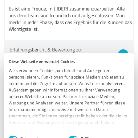
Es ist eine Freude, mit IDERI zusammenzuarbeiten. Alle
aus dem Team sind freundlich und aufgeschlossen. Man
merkt in jeder Phase, dass das Ergebnis für die Kunden das
Wichtigste ist.
Erfahrungsbericht & Bewertung zu:
IDERI GmbH
Diese Webseite verwendet Cookies
Wir verwenden Cookies, um Inhalte und Anzeigen zu
17.02.2021
Anonym
personalisieren, Funktionen für soziale Medien anbieten zu
können und die Zugriffe auf unsere Website zu analysieren.
Außerdem geben wir Informationen zu Ihrer Verwendung
5,00 von 5
unserer Website an unsere Partner für soziale Medien,
Werbung und Analysen weiter. Unsere Partner führen diese
SEHR GUT
Empfehlung
Informationen möglicherweise mit weiteren Daten
zusammen, die Sie ihnen bereitgestellt haben oder die sie im
Rahmen Ihrer Nutzung der Dienste gesammelt haben.
Cooles Team, was im Sinne der Kunden agiert und sich
stetig weiterentwickelt.
Einwilligungsauswahl
Impressum
|
Datenschutzbestimmungen