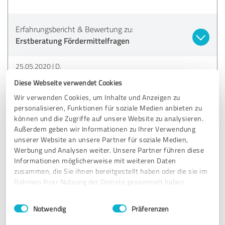
Erfahrungsbericht & Bewertung zu:
Erstberatung Fördermittelfragen
25.05.2020
D.
Diese Webseite verwendet Cookies
Wir verwenden Cookies, um Inhalte und Anzeigen zu
5,00 von 5
personalisieren, Funktionen für soziale Medien anbieten zu
können und die Zugriffe auf unsere Website zu analysieren.
SEHR GUT
Empfehlung
Außerdem geben wir Informationen zu Ihrer Verwendung
unserer Website an unsere Partner für soziale Medien,
TOP Beratungshaus, Betreuung zielführend, kompetent,
Werbung und Analysen weiter. Unsere Partner führen diese
excellent. Wir hatten zuvor andere Berater und fühlen uns
Informationen möglicherweise mit weiteren Daten
zusammen, die Sie ihnen bereitgestellt haben oder die sie im
nun endlich bestens betreut. Danke dem ganzen IFM Team.
Rahmen Ihrer Nutzung der Dienste gesammelt haben.
Kunde ist wirklich Kunde und nicht irgend ein Projekt.
Einwilligungsauswahl
Impressum
|
Datenschutzbestimmungen
Notwendig
Präferenzen
Erfahrungsbericht & Bewertung zu: