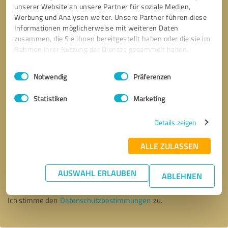
unserer Website an unsere Partner für soziale Medien,
Werbung und Analysen weiter. Unsere Partner führen diese
Informationen möglicherweise mit weiteren Daten
zusammen, die Sie ihnen bereitgestellt haben oder die sie im
Rahmen Ihrer Nutzung der Dienste gesammelt haben.
Einwilligungsauswahl
Impressum
|
Datenschutzbestimmungen
Notwendig
Präferenzen
Statistiken
Marketing
Details zeigen
ALLE ZULASSEN
Bitte um Rückruf
* Erforderliche Angaben
AUSWAHL ERLAUBEN
ABLEHNEN
Nachricht senden
Ich stimme den
Datenschutzbestimmungen
zu.