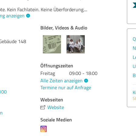
e. Kein Fachlatein. Keine Überforderung.
...
ng anzeigen
Bilder, Videos & Audio
Q
 Gebäude 148
N
L
Öffnungszeiten
U
Freitag
09:00 - 18:00
B
Alle Zeiten anzeigen
Termine nur auf Anfrage
100
K
S
Webseiten
Website
en
Soziale Medien