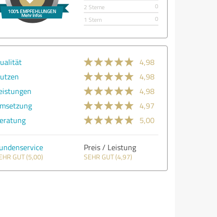
0
2 Sterne
0
1 Stern
ualität
4,98
utzen
4,98
eistungen
4,98
msetzung
4,97
eratung
5,00
undenservice
Preis / Leistung
EHR GUT (5,00)
SEHR GUT (4,97)