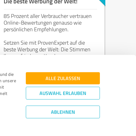
Die beste Werbung der Welt!
85 Prozent aller Verbraucher vertrauen
Online-Bewertungen genauso wie
persönlichen Empfehlungen.
Setzen Sie mit ProvenExpert auf die
beste Werbung der Welt: Die Stimmen
Ihrer zufriedenen Kunden.
und die
Jetzt kostenlos starten
ALLE ZULASSEN
n unsere
mit
AUSWAHL ERLAUBEN
melt
ABLEHNEN
Bewertungs­richtlinien
|
Qualitätssicherung
|
Datenschutz
|
Impressum
©
2011 - 2026 Expert Systems AG