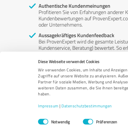
Authentische Kundenmeinungen
Profitieren Sie von Erfahrungen anderer K
Kundenbewertungen auf ProvenExpert.com 
oder Unternehmens.
Aussagekräftiges Kundenfeedback
Bei ProvenExpert wird die gesamte Leistu
Kundenservice, Beratung) bewertet. So erha
Service- und Dienstleistungsqualität in al
Diese Webseite verwendet Cookies
Unabhängige Bewertungen
Wir verwenden Cookies, um Inhalte und Anzeigen 
ProvenExpert ist grundsätzlich kostenlos
Zugriffe auf unsere Website zu analysieren. Auß
Kunden erfolgen freiwillig, können nicht 
Partner für soziale Medien, Werbung und Analyse
anderweitig beeinflussbar.
weiteren Daten zusammen, die Sie ihnen bereitge
haben.
Impressum
|
Datenschutzbestimmungen
Einwilligungsauswahl
Notwendig
Präferenzen