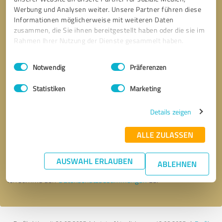
Werbung und Analysen weiter. Unsere Partner führen diese
Informationen möglicherweise mit weiteren Daten
zusammen, die Sie ihnen bereitgestellt haben oder die sie im
Rahmen Ihrer Nutzung der Dienste gesammelt haben.
Einwilligungsauswahl
Impressum
|
Datenschutzbestimmungen
Notwendig
Präferenzen
Statistiken
Marketing
Details zeigen
Bitte um Rückruf
* Erforderliche Angaben
ALLE ZULASSEN
Nachricht senden
AUSWAHL ERLAUBEN
ABLEHNEN
Ich stimme den
Datenschutzbestimmungen
zu.