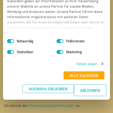
Außerdem geben wir Informationen zu Ihrer Verwendung
unserer Website an unsere Partner für soziale Medien,
Werbung und Analysen weiter. Unsere Partner führen diese
Informationen möglicherweise mit weiteren Daten
zusammen, die Sie ihnen bereitgestellt haben oder die sie im
Rahmen Ihrer Nutzung der Dienste gesammelt haben.
Einwilligungsauswahl
Impressum
|
Datenschutzbestimmungen
Notwendig
Präferenzen
Statistiken
Marketing
Details zeigen
ALLE ZULASSEN
Bitte um Rückruf
* Erforderliche Angaben
AUSWAHL ERLAUBEN
ABLEHNEN
Nachricht senden
Ich stimme den
Datenschutzbestimmungen
zu.