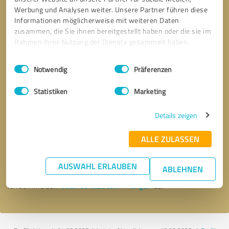
Werbung und Analysen weiter. Unsere Partner führen diese
Informationen möglicherweise mit weiteren Daten
zusammen, die Sie ihnen bereitgestellt haben oder die sie im
Rahmen Ihrer Nutzung der Dienste gesammelt haben.
Einwilligungsauswahl
Impressum
|
Datenschutzbestimmungen
Notwendig
Präferenzen
Statistiken
Marketing
Details zeigen
Bitte um Rückruf
* Erforderliche Angaben
ALLE ZULASSEN
Nachricht senden
AUSWAHL ERLAUBEN
ABLEHNEN
Ich stimme den
Datenschutzbestimmungen
zu.