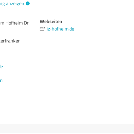
ng anzeigen
Webseiten
um Hofheim Dr.
iz-hofheim.de
terfranken
de
en