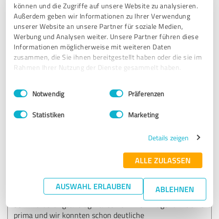
können und die Zugriffe auf unsere Website zu analysieren.
Vielen Dank für die tolle Bewertung! Wir sind auch in
Außerdem geben wir Informationen zu Ihrer Verwendung
Zukunft gerne für Sie da.
unserer Website an unsere Partner für soziale Medien,
Werbung und Analysen weiter. Unsere Partner führen diese
Informationen möglicherweise mit weiteren Daten
zusammen, die Sie ihnen bereitgestellt haben oder die sie im
5,00 von 5
Rahmen Ihrer Nutzung der Dienste gesammelt haben.
SEHR GUT
Empfehlung
Einwilligungsauswahl
Impressum
|
Datenschutzbestimmungen
Notwendig
Präferenzen
Wir haben im Frühjahr 2022 unseren 30 Jahre alten
Statistiken
Marketing
Gasbrenner ersetzen lassen.
Details zeigen
Das Angebot der Firma Issler über den Einbau eines
SolvisBen inklusive Solarkollektoren hat uns völlig
ALLE ZULASSEN
überzeugt und diese Entscheidung bereuen wir überhaupt
nicht.
AUSWAHL ERLAUBEN
ABLEHNEN
Beratung, Planung, Kommunikation, Montage und Hilfe
beim Förderungsantrag - alles TOP. Die Anlage funktioniert
prima und wir konnten schon deutliche