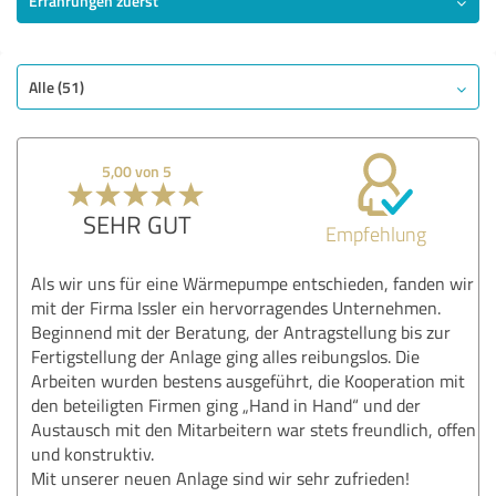
Erfahrungen zuerst
SEHR GUT
Empfehlung
Qualität
Alle (51)
Leistungen
Umsetzung
5,00 von 5
Beratung
SEHR GUT
Empfehlung
Bewertung anzeigen
Als wir uns für eine Wärmepumpe entschieden, fanden wir
mit der Firma Issler ein hervorragendes Unternehmen.
Beginnend mit der Beratung, der Antragstellung bis zur
Fertigstellung der Anlage ging alles reibungslos. Die
Arbeiten wurden bestens ausgeführt, die Kooperation mit
den beteiligten Firmen ging „Hand in Hand“ und der
Austausch mit den Mitarbeitern war stets freundlich, offen
und konstruktiv.
Mit unserer neuen Anlage sind wir sehr zufrieden!