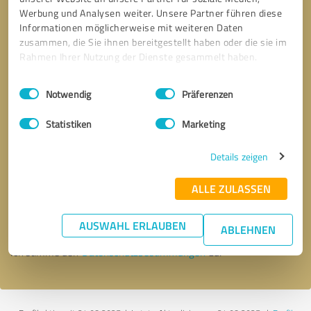
Werbung und Analysen weiter. Unsere Partner führen diese
Informationen möglicherweise mit weiteren Daten
zusammen, die Sie ihnen bereitgestellt haben oder die sie im
Rahmen Ihrer Nutzung der Dienste gesammelt haben.
Einwilligungsauswahl
Impressum
|
Datenschutzbestimmungen
Notwendig
Präferenzen
Statistiken
Marketing
Details zeigen
Bitte um Rückruf
* Erforderliche Angaben
ALLE ZULASSEN
Nachricht senden
AUSWAHL ERLAUBEN
ABLEHNEN
Ich stimme den
Datenschutzbestimmungen
zu.