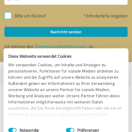
Bitte um Rückruf
* Erforderliche Angaben
Nachricht senden
Ich stimme den
Datenschutzbestimmungen
zu.
Diese Webseite verwendet Cookies
Wir verwenden Cookies, um Inhalte und Anzeigen zu
personalisieren, Funktionen für soziale Medien anbieten zu
Profil aktiv seit 09.05.2017 |
Letzte Aktualisierung: 31.05.2026
|
Profil
können und die Zugriffe auf unsere Website zu analysieren.
melden
Außerdem geben wir Informationen zu Ihrer Verwendung
unserer Website an unsere Partner für soziale Medien,
Werbung und Analysen weiter. Unsere Partner führen diese
Erfahrungen zu weiteren
Informationen möglicherweise mit weiteren Daten
Anbietern aus dem Bereich Jagd- &
zusammen, die Sie ihnen bereitgestellt haben oder die sie im
Schießsport
Rahmen Ihrer Nutzung der Dienste gesammelt haben.
Einwilligungsauswahl
Impressum
|
Datenschutzbestimmungen
Schießsportzentrum Suhl (SSZ) GmbH
Notwendig
Präferenzen