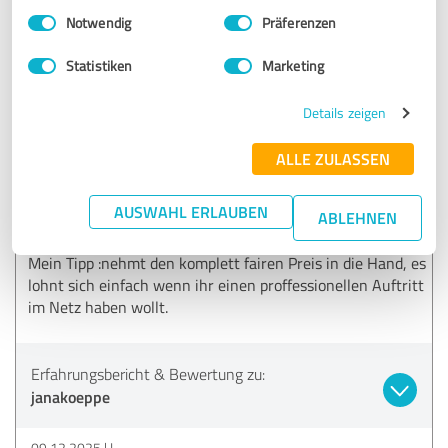
Einwilligungsauswahl
Impressum
|
Datenschutzbestimmungen
Notwendig
Präferenzen
SEHR GUT
Empfehlung
Statistiken
Marketing
Jana hat die Begabung die eigenen Wünsche umzusetzen,
ohne dabei den Blick auf Umsetzbarkeit und Wirkung auf
Details zeigen
die Zielgruppe zu verlieren. Sie hat mein Projekt schnell,
zuverlässig und richtig hübsch umgesetzt. Jederzeit würde
ALLE ZULASSEN
ich wieder mit Jana zusammenarbeiten und kann sie
wirklich nur empfehlen. Sie hat tolle Ideen mit eingebracht
AUSWAHL ERLAUBEN
ABLEHNEN
und am Ende ist die Website genau so geworden wie ich sie
mir gewünscht habe.
Mein Tipp :nehmt den komplett fairen Preis in die Hand, es
lohnt sich einfach wenn ihr einen proffessionellen Auftritt
im Netz haben wollt.
Erfahrungsbericht & Bewertung zu:
janakoeppe
09.12.2025
L.