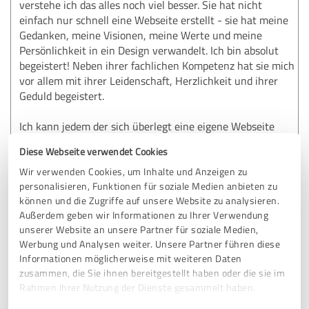
verstehe ich das alles noch viel besser. Sie hat nicht
einfach nur schnell eine Webseite erstellt - sie hat meine
Gedanken, meine Visionen, meine Werte und meine
Persönlichkeit in ein Design verwandelt. Ich bin absolut
begeistert! Neben ihrer fachlichen Kompetenz hat sie mich
vor allem mit ihrer Leidenschaft, Herzlichkeit und ihrer
Geduld begeistert.
Ich kann jedem der sich überlegt eine eigene Webseite
haben zu wollen nur empfehlen. Meld Dich bei Jana. Du
Diese Webseite verwendet Cookies
wirst begeistert sein.
Wir verwenden Cookies, um Inhalte und Anzeigen zu
personalisieren, Funktionen für soziale Medien anbieten zu
können und die Zugriffe auf unsere Website zu analysieren.
Erfahrungsbericht & Bewertung zu:
Außerdem geben wir Informationen zu Ihrer Verwendung
janakoeppe
unserer Website an unsere Partner für soziale Medien,
Werbung und Analysen weiter. Unsere Partner führen diese
18.02.2026
Anonym
Informationen möglicherweise mit weiteren Daten
zusammen, die Sie ihnen bereitgestellt haben oder die sie im
Rahmen Ihrer Nutzung der Dienste gesammelt haben.
5,00 von 5