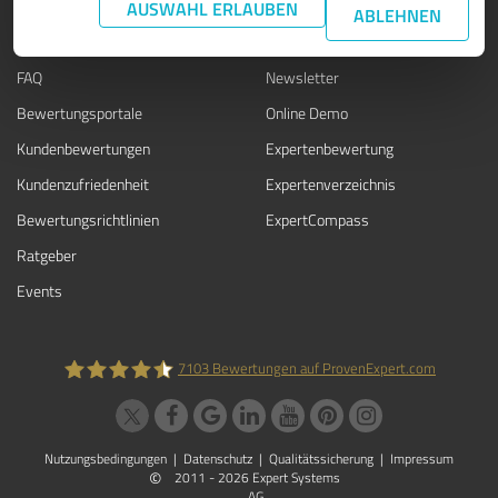
WISSEN
SERVICE
AUSWAHL ERLAUBEN
ABLEHNEN
Blog
Presse
FAQ
Newsletter
Bewertungsportale
Online Demo
Kundenbewertungen
Expertenbewertung
Kundenzufriedenheit
Expertenverzeichnis
Bewertungs­richtlinien
ExpertCompass
Ratgeber
Events
7103
Bewertungen auf ProvenExpert.com
ProvenExpert.com
Nutzungsbedingungen
|
Datenschutz
|
Qualitätssicherung
|
Impressum
©
2011 - 2026 Expert Systems
AG