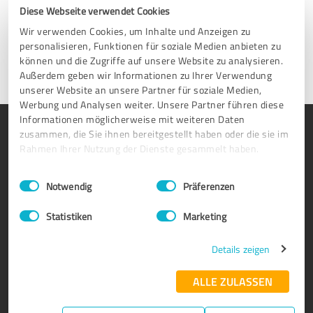
freitags 9-17 Uhr (MESZ) für Sie da.
Diese Webseite verwendet Cookies
Wir verwenden Cookies, um Inhalte und Anzeigen zu
Nehmen Sie Kontakt auf
personalisieren, Funktionen für soziale Medien anbieten zu
können und die Zugriffe auf unsere Website zu analysieren.
Außerdem geben wir Informationen zu Ihrer Verwendung
unserer Website an unsere Partner für soziale Medien,
Werbung und Analysen weiter. Unsere Partner führen diese
Informationen möglicherweise mit weiteren Daten
PRODUKT
ÜBER UNS
zusammen, die Sie ihnen bereitgestellt haben oder die sie im
Rahmen Ihrer Nutzung der Dienste gesammelt haben.
Bewertungssiegel
Warum ProvenExpert?
Kundenumfragen
Unternehmen
Einwilligungsauswahl
Impressum
|
Datenschutzbestimmungen
Notwendig
Präferenzen
Vorteile
Team
Statistiken
Marketing
Enterprise Suite
Jobs
Partnerprogramm
Kundenstimmen
Details zeigen
Auszeichnungen
Kontakt
ALLE ZULASSEN