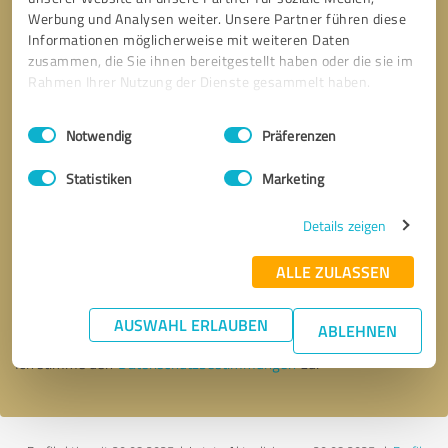
Werbung und Analysen weiter. Unsere Partner führen diese
Informationen möglicherweise mit weiteren Daten
zusammen, die Sie ihnen bereitgestellt haben oder die sie im
Rahmen Ihrer Nutzung der Dienste gesammelt haben.
Einwilligungsauswahl
Impressum
|
Datenschutzbestimmungen
Notwendig
Präferenzen
Statistiken
Marketing
Details zeigen
Bitte um Rückruf
* Erforderliche Angaben
ALLE ZULASSEN
Nachricht senden
AUSWAHL ERLAUBEN
ABLEHNEN
Ich stimme den
Datenschutzbestimmungen
zu.