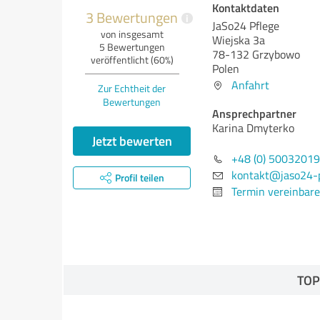
Kontaktdaten
3 Bewertungen
i
JaSo24 Pflege
von insgesamt
Wiejska 3a
5 Bewertungen
78-132 Grzybowo
veröffentlicht (60%)
Polen
Anfahrt
Zur Echtheit der
Bewertungen
Ansprechpartner
Karina Dmyterko
Jetzt bewerten
+48 (0) 5003201
kontakt@jaso24-p
Profil teilen
Termin vereinbar
TOP