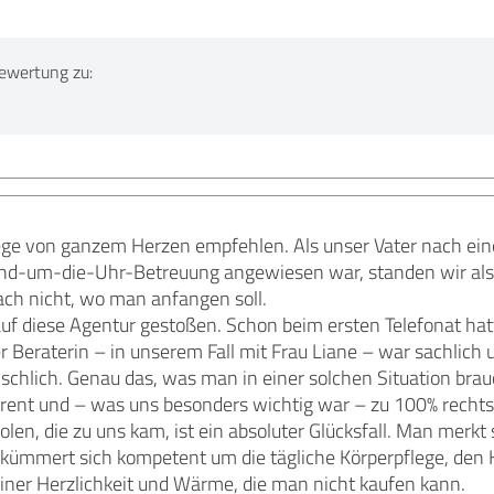
ewertung zu:
ege von ganzem Herzen empfehlen. Als unser Vater nach ei
und-um-die-Uhr-Betreuung angewiesen war, standen wir als Fa
h nicht, wo man anfangen soll.
uf diese Agentur gestoßen. Schon beim ersten Telefonat hatt
 Beraterin – in unserem Fall mit Frau Liane – war sachlich 
chlich. Genau das, was man in einer solchen Situation brauc
ent und – was uns besonders wichtig war – zu 100% rechtss
len, die zu uns kam, ist ein absoluter Glücksfall. Man merkt 
 kümmert sich kompetent um die tägliche Körperpflege, den 
einer Herzlichkeit und Wärme, die man nicht kaufen kann.