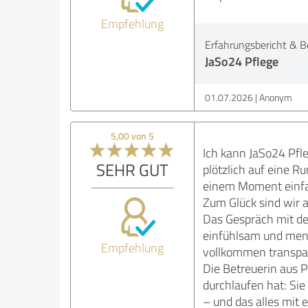
Empfehlung
Erfahrungsbericht & B
JaSo24 Pflege
01.07.2026
Anonym
5,00 von 5
Ich kann JaSo24 Pfl
SEHR GUT
plötzlich auf eine R
einem Moment einfac
Zum Glück sind wir a
Das Gespräch mit der
einfühlsam und mens
Empfehlung
vollkommen transpar
Die Betreuerin aus Po
durchlaufen hat: Sie
– und das alles mit 