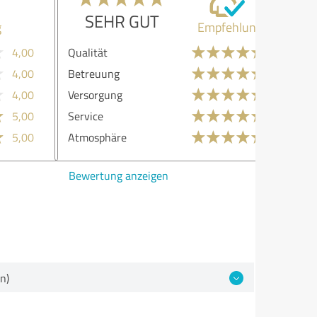
SEHR GUT
Empfehlung
lität
5,00
reuung
5,00
sorgung
5,00
vice
5,00
osphäre
5,00
ertung anzeigen
n)