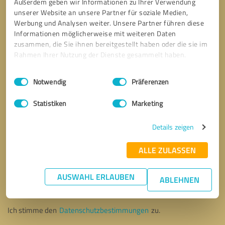
Außerdem geben wir Informationen zu Ihrer Verwendung
unserer Website an unsere Partner für soziale Medien,
Werbung und Analysen weiter. Unsere Partner führen diese
Informationen möglicherweise mit weiteren Daten
zusammen, die Sie ihnen bereitgestellt haben oder die sie im
Rahmen Ihrer Nutzung der Dienste gesammelt haben.
Einwilligungsauswahl
Impressum
|
Datenschutzbestimmungen
Notwendig
Präferenzen
Statistiken
Marketing
Details zeigen
ALLE ZULASSEN
Bitte um Rückruf
* Erforderliche Angaben
AUSWAHL ERLAUBEN
ABLEHNEN
Nachricht senden
Ich stimme den
Datenschutzbestimmungen
zu.