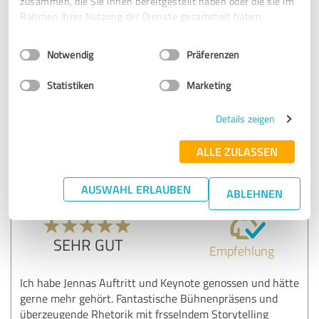
zusammen, die Sie ihnen bereitgestellt haben oder die sie im
Eine wunderbare Frau mit hoher Expertise. Ihr Gespür für
Rahmen Ihrer Nutzung der Dienste gesammelt haben.
den einzelnen Menschen und seiner speziellen Situation
Einwilligungsauswahl
Impressum
|
Datenschutzbestimmungen
öffnet direkt den Raum, um gemeinsam zu Wirken und die
Notwendig
Präferenzen
positive Energie Ihrer Beratung und Begleitung zu nutzen.
Statistiken
Marketing
Erfahrungsbericht & Bewertung zu:
Details zeigen
Jenna van Hauten
ALLE ZULASSEN
18.09.2024
Anonym
AUSWAHL ERLAUBEN
ABLEHNEN
5,00 von 5
SEHR GUT
Empfehlung
Ich habe Jennas Auftritt und Keynote genossen und hätte
gerne mehr gehört. Fantastische Bühnenpräsens und
überzeugende Rhetorik mit frsselndem Storytelling