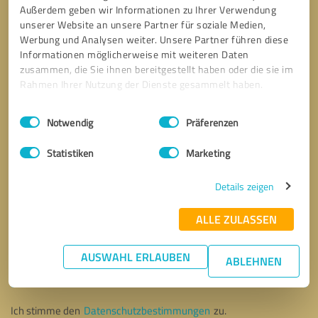
Außerdem geben wir Informationen zu Ihrer Verwendung
unserer Website an unsere Partner für soziale Medien,
Werbung und Analysen weiter. Unsere Partner führen diese
Informationen möglicherweise mit weiteren Daten
zusammen, die Sie ihnen bereitgestellt haben oder die sie im
Rahmen Ihrer Nutzung der Dienste gesammelt haben.
Einwilligungsauswahl
Impressum
|
Datenschutzbestimmungen
Notwendig
Präferenzen
Statistiken
Marketing
Details zeigen
ALLE ZULASSEN
Bitte um Rückruf
* Erforderliche Angaben
AUSWAHL ERLAUBEN
ABLEHNEN
Nachricht senden
Ich stimme den
Datenschutzbestimmungen
zu.