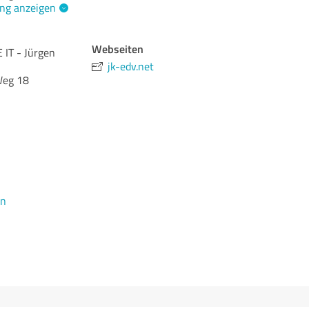
ng anzeigen
Webseiten
 IT - Jürgen
jk-edv.net
Weg 18
en