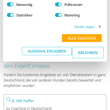
Einwilligungsauswahl
Impressum
|
Datenschutzbestimmungen
Notwendig
Präferenzen
Caroline Koerber Ambitus Institut
Statistiken
Marketing
50 Bewertungen
Details zeigen
ALLE ZULASSEN
AUSWAHL ERLAUBEN
ABLEHNEN
Tipp: Die passenden Experten finden - mit
dem ExpertCompass
Fordern Sie kostenlos Angebote an, von Dienstleistern in ganz
Deutschland, die von anderen Kunden bereits bewertet und
empfohlen wurden.
6.168 Treffer
zu Coaching in Deutschland