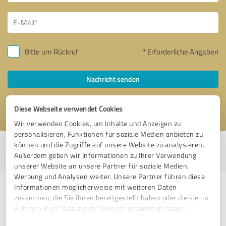
Bitte um Rückruf
* Erforderliche Angaben
Nachricht senden
Ich stimme den
Datenschutzbestimmungen
zu.
Diese Webseite verwendet Cookies
Wir verwenden Cookies, um Inhalte und Anzeigen zu
personalisieren, Funktionen für soziale Medien anbieten zu
können und die Zugriffe auf unsere Website zu analysieren.
Profil aktiv seit 31.12.2018 |
Letzte Aktualisierung: 31.07.2026
|
Profil
Außerdem geben wir Informationen zu Ihrer Verwendung
melden
unserer Website an unsere Partner für soziale Medien,
Werbung und Analysen weiter. Unsere Partner führen diese
Informationen möglicherweise mit weiteren Daten
Erfahrungen zu weiteren
zusammen, die Sie ihnen bereitgestellt haben oder die sie im
Anbietern aus dem Bereich
Rahmen Ihrer Nutzung der Dienste gesammelt haben.
Coaching