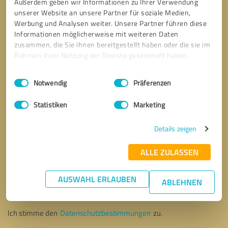
Außerdem geben wir Informationen zu Ihrer Verwendung
unserer Website an unsere Partner für soziale Medien,
Werbung und Analysen weiter. Unsere Partner führen diese
Informationen möglicherweise mit weiteren Daten
zusammen, die Sie ihnen bereitgestellt haben oder die sie im
Rahmen Ihrer Nutzung der Dienste gesammelt haben.
Einwilligungsauswahl
Impressum
|
Datenschutzbestimmungen
Notwendig
Präferenzen
Statistiken
Marketing
Details zeigen
ALLE ZULASSEN
Bitte um Rückruf
* Erforderliche Angaben
AUSWAHL ERLAUBEN
ABLEHNEN
Nachricht senden
Ich stimme den
Datenschutzbestimmungen
zu.