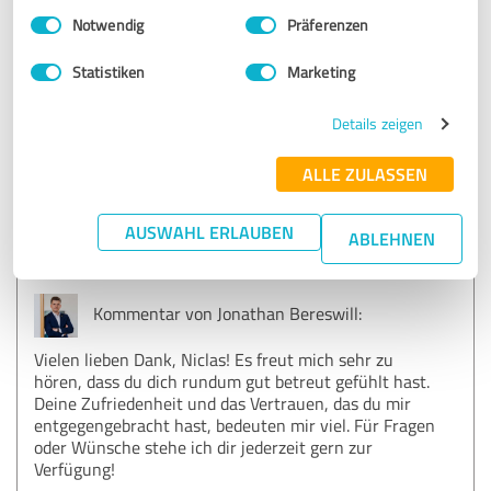
SEHR GUT
Empfehlung
Einwilligungsauswahl
Impressum
|
Datenschutzbestimmungen
Notwendig
Präferenzen
Er ist auf alle persönlichen Wünsche und Bedenken perfekt
Statistiken
Marketing
eingegangen. Er hatte viel Geduld beim Abwickeln und mir
wurde nichts unnötiges aufgeschwätzt. Vollstes zufrieden
Details zeigen
ALLE ZULASSEN
Erfahrungsbericht & Bewertung zu:
Jonathan Bereswill
AUSWAHL ERLAUBEN
ABLEHNEN
29.07.2025
Niclas H.
Kommentar von Jonathan Bereswill:
Vielen lieben Dank, Niclas! Es freut mich sehr zu
hören, dass du dich rundum gut betreut gefühlt hast.
Deine Zufriedenheit und das Vertrauen, das du mir
entgegengebracht hast, bedeuten mir viel. Für Fragen
oder Wünsche stehe ich dir jederzeit gern zur
Verfügung!