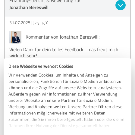
Erfahrungsbericht & Bewertung zu:
Jonathan Bereswill
31.07.2025
Jiaying Y.
Kommentar von Jonathan Bereswill:
Vielen Dank für dein tolles Feedback – das freut mich
wirklich sehr!
Gerade wenn es zeitlich knapp wird, ist mir wichtig,
Diese Webseite verwendet Cookies
dass wir strukturiert und effizient arbeiten, ohne dass
Qualität oder Verständnis auf der Strecke bleiben.
Wir verwenden Cookies, um Inhalte und Anzeigen zu
Umso schöner, dass du die Zusammenarbeit als
personalisieren, Funktionen für soziale Medien anbieten zu
angenehm erlebt hast.
können und die Zugriffe auf unsere Website zu analysieren.
Außerdem geben wir Informationen zu Ihrer Verwendung
Danke dir für dein Vertrauen!
unserer Website an unsere Partner für soziale Medien,
Werbung und Analysen weiter. Unsere Partner führen diese
Informationen möglicherweise mit weiteren Daten
zusammen, die Sie ihnen bereitgestellt haben oder die sie im
5,00 von 5
Rahmen Ihrer Nutzung der Dienste gesammelt haben.