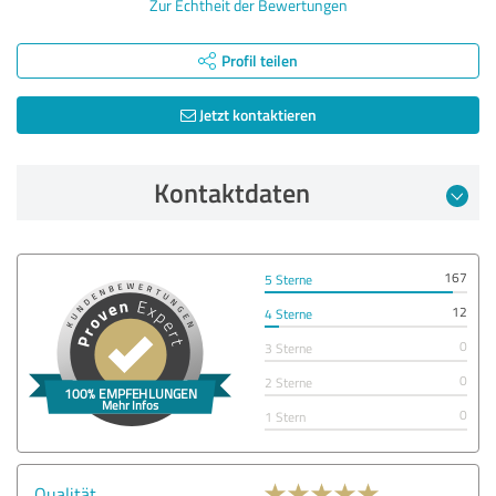
Zur Echtheit der Bewertungen
Profil teilen
Jetzt kontaktieren
Kontaktdaten
167
5 Sterne
12
4 Sterne
0
3 Sterne
0
2 Sterne
0
1 Stern
Qualität