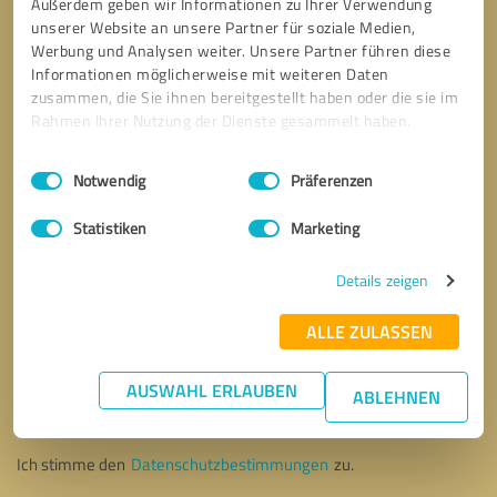
Außerdem geben wir Informationen zu Ihrer Verwendung
unserer Website an unsere Partner für soziale Medien,
Werbung und Analysen weiter. Unsere Partner führen diese
Informationen möglicherweise mit weiteren Daten
zusammen, die Sie ihnen bereitgestellt haben oder die sie im
Rahmen Ihrer Nutzung der Dienste gesammelt haben.
Einwilligungsauswahl
Impressum
|
Datenschutzbestimmungen
Notwendig
Präferenzen
Statistiken
Marketing
Details zeigen
ALLE ZULASSEN
Bitte um Rückruf
* Erforderliche Angaben
AUSWAHL ERLAUBEN
ABLEHNEN
Nachricht senden
Ich stimme den
Datenschutzbestimmungen
zu.