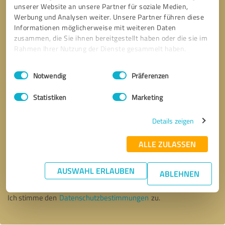
unserer Website an unsere Partner für soziale Medien,
Werbung und Analysen weiter. Unsere Partner führen diese
Informationen möglicherweise mit weiteren Daten
zusammen, die Sie ihnen bereitgestellt haben oder die sie im
Rahmen Ihrer Nutzung der Dienste gesammelt haben.
Einwilligungsauswahl
Impressum
|
Datenschutzbestimmungen
Notwendig
Präferenzen
Statistiken
Marketing
Details zeigen
ALLE ZULASSEN
Bitte um Rückruf
* Erforderliche Angaben
AUSWAHL ERLAUBEN
ABLEHNEN
Nachricht senden
Ich stimme den
Datenschutzbestimmungen
zu.