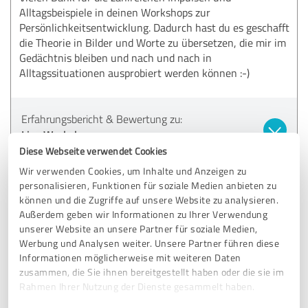
Alltagsbeispiele in deinen Workshops zur
Persönlichkeitsentwicklung. Dadurch hast du es geschafft
die Theorie in Bilder und Worte zu übersetzen, die mir im
Gedächtnis bleiben und nach und nach in
Alltagssituationen ausprobiert werden können :-)
Erfahrungsbericht & Bewertung zu:
Live Workshop
Diese Webseite verwendet Cookies
02.06.2023
T.
Wir verwenden Cookies, um Inhalte und Anzeigen zu
personalisieren, Funktionen für soziale Medien anbieten zu
können und die Zugriffe auf unsere Website zu analysieren.
Kommentar von JuliaBerg:
Außerdem geben wir Informationen zu Ihrer Verwendung
unserer Website an unsere Partner für soziale Medien,
YES! Wie grandios! Die Bilder und Beispiele bleiben im
Werbung und Analysen weiter. Unsere Partner führen diese
Gedächtnis, stimmt's?
Genau deshalb arbeite ich so gern damit - und es freut
Informationen möglicherweise mit weiteren Daten
mich riesig, zu lesen, dass du für dich eine
zusammen, die Sie ihnen bereitgestellt haben oder die sie im
Bereicherung in deinem Alltag daraus mitnehmen
Rahmen Ihrer Nutzung der Dienste gesammelt haben.
kannst. Klasse :)