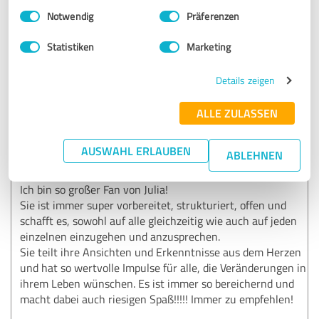
Auch allein dazu gehört viel Bereitschaft, denn es ist
Einwilligungsauswahl
Impressum
|
Datenschutzbestimmungen
Notwendig
Präferenzen
ein Neulernen. Verlassen der Komfortzone. Und das
wird sich immer auszahlen. Ich freue mich, hier eine
Statistiken
Marketing
Wegbegleiterin für dich sein zu dürfen!
Tausend Dank, Deine Julia
Details zeigen
ALLE ZULASSEN
5,00 von 5
SEHR GUT
AUSWAHL ERLAUBEN
ABLEHNEN
Empfehlung
Ich bin so großer Fan von Julia!
Sie ist immer super vorbereitet, strukturiert, offen und
schafft es, sowohl auf alle gleichzeitig wie auch auf jeden
einzelnen einzugehen und anzusprechen.
Sie teilt ihre Ansichten und Erkenntnisse aus dem Herzen
und hat so wertvolle Impulse für alle, die Veränderungen in
ihrem Leben wünschen. Es ist immer so bereichernd und
macht dabei auch riesigen Spaß!!!!! Immer zu empfehlen!