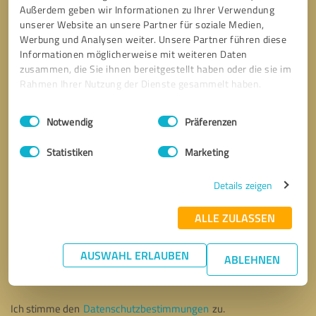
Außerdem geben wir Informationen zu Ihrer Verwendung
unserer Website an unsere Partner für soziale Medien,
Werbung und Analysen weiter. Unsere Partner führen diese
Informationen möglicherweise mit weiteren Daten
zusammen, die Sie ihnen bereitgestellt haben oder die sie im
Rahmen Ihrer Nutzung der Dienste gesammelt haben.
Einwilligungsauswahl
Impressum
|
Datenschutzbestimmungen
Notwendig
Präferenzen
Statistiken
Marketing
Details zeigen
ALLE ZULASSEN
Bitte um Rückruf
* Erforderliche Angaben
AUSWAHL ERLAUBEN
ABLEHNEN
Nachricht senden
Ich stimme den
Datenschutzbestimmungen
zu.