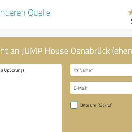
nderen Quelle
cht an JUMP House Osnabrück (ehe
Bitte um Rückruf