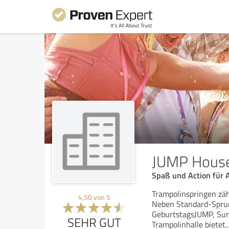
JUMP House
Spaß und Action für 
Trampolinspringen zä
4,50
von
5
Neben Standard-Sprun
GeburtstagsJUMP, Suns
SEHR GUT
Trampolinhalle bietet
..