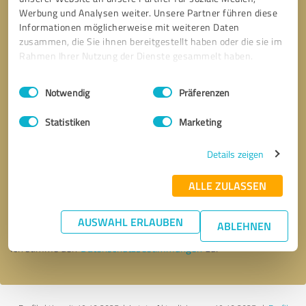
Werbung und Analysen weiter. Unsere Partner führen diese
Informationen möglicherweise mit weiteren Daten
zusammen, die Sie ihnen bereitgestellt haben oder die sie im
Rahmen Ihrer Nutzung der Dienste gesammelt haben.
Einwilligungsauswahl
Impressum
|
Datenschutzbestimmungen
Notwendig
Präferenzen
Statistiken
Marketing
Details zeigen
Bitte um Rückruf
* Erforderliche Angaben
ALLE ZULASSEN
Nachricht senden
AUSWAHL ERLAUBEN
ABLEHNEN
Ich stimme den
Datenschutzbestimmungen
zu.