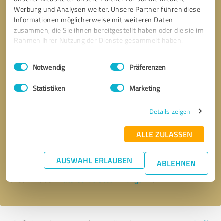
Werbung und Analysen weiter. Unsere Partner führen diese
Informationen möglicherweise mit weiteren Daten
zusammen, die Sie ihnen bereitgestellt haben oder die sie im
Rahmen Ihrer Nutzung der Dienste gesammelt haben.
Einwilligungsauswahl
Impressum
|
Datenschutzbestimmungen
Notwendig
Präferenzen
Statistiken
Marketing
Details zeigen
Bitte um Rückruf
* Erforderliche Angaben
ALLE ZULASSEN
Nachricht senden
AUSWAHL ERLAUBEN
ABLEHNEN
Ich stimme den
Datenschutzbestimmungen
zu.