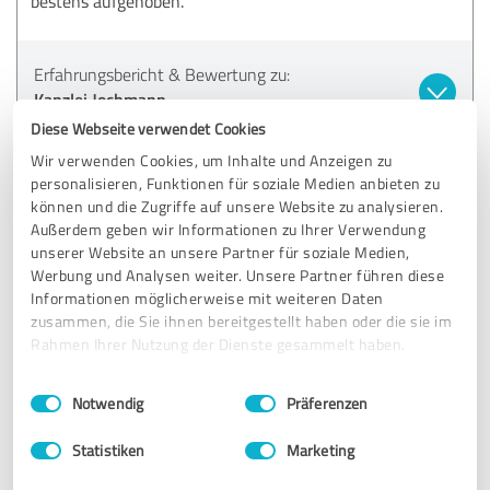
bestens aufgehoben.
Erfahrungsbericht & Bewertung zu:
Kanzlei Jochmann
Diese Webseite verwendet Cookies
24.07.2018
Anonym
Wir verwenden Cookies, um Inhalte und Anzeigen zu
personalisieren, Funktionen für soziale Medien anbieten zu
können und die Zugriffe auf unsere Website zu analysieren.
5,00 von 5
Außerdem geben wir Informationen zu Ihrer Verwendung
unserer Website an unsere Partner für soziale Medien,
SEHR GUT
Werbung und Analysen weiter. Unsere Partner führen diese
Empfehlung
Informationen möglicherweise mit weiteren Daten
zusammen, die Sie ihnen bereitgestellt haben oder die sie im
Herr Jochmann ist sehr professionell, freundlich und vor
Rahmen Ihrer Nutzung der Dienste gesammelt haben.
allem fachlich ein absoluter Experte. Ich würde ihn jeder
Zeit Freunden und Familie empfehlen.
Einwilligungsauswahl
Impressum
|
Datenschutzbestimmungen
Notwendig
Präferenzen
Statistiken
Marketing
Erfahrungsbericht & Bewertung zu:
Kanzlei Jochmann