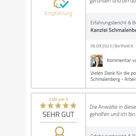
gefunden und bin üb
Empfehlung
Erfahrungsbericht & B
Kanzlei Schmalenbe
06.09.2023
Berthold A.
Kommentar von
Vielen Dank für die p
Schmalenberg - Arbei
5,00 von 5
Die Anwälte in diese
SEHR GUT
geholfen und ich bin 