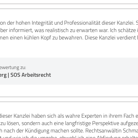
von der hohen Integrität und Professionalität dieser Kanzlei.
ber informiert, was realistisch zu erwarten war. Ich schätze i
onen einen kühlen Kopf zu bewahren. Diese Kanzlei verdien
ewertung zu:
rg | SOS Arbeitsrecht
ieser Kanzlei haben sich als wahre Experten in ihrem Fach e
zu lösen, sondern auch eine langfristige Perspektive aufgeze
ch nach der Kündigung machen sollte. Rechtsanwältin Schmal
at und wie ich die umgehe, obwohl ich eine Abfindung erhalt