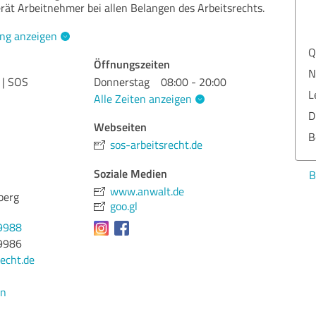
rät Arbeitnehmer bei allen Belangen des Arbeitsrechts.
ng anzeigen
Qua
Öffnungszeiten
Nut
 | SOS
Donnerstag
08:00 - 20:00
Lei
Alle Zeiten anzeigen
Dur
Webseiten
Ber
sos-arbeitsrecht.de
Soziale Medien
Bew
www.anwalt.de
berg
goo.gl
9988
9986
echt.de
en