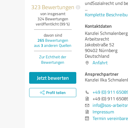
undSozialrecht und be
323 Bewertungen
i
...
von insgesamt
Komplette Beschreibu
324 Bewertungen
veröffentlicht (99 %)
Kontaktdaten
Kanzlei Schmalenberg
davon sind
Arbeitsrecht
265
Bewertungen
Jakobstraße 52
aus
3
anderen Quellen
90402 Nürnberg
Deutschland
Zur Echtheit der
Bewertungen
Anfahrt
Ansprechpartner
Jetzt bewerten
Kanzlei Ilka Schmalen
+49 (0) 911 6508
Profil teilen
+49 (0) 911 6508
info@sos-arbeitsr
Impressum
Termin vereinbar