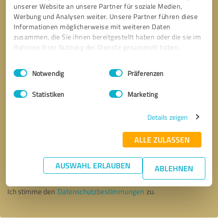
unserer Website an unsere Partner für soziale Medien,
Werbung und Analysen weiter. Unsere Partner führen diese
Informationen möglicherweise mit weiteren Daten
zusammen, die Sie ihnen bereitgestellt haben oder die sie im
Rahmen Ihrer Nutzung der Dienste gesammelt haben.
Einwilligungsauswahl
Impressum
|
Datenschutzbestimmungen
Notwendig
Präferenzen
Statistiken
Marketing
Details zeigen
ALLE ZULASSEN
Bitte um Rückruf
* Erforderliche Angaben
AUSWAHL ERLAUBEN
ABLEHNEN
Nachricht senden
Ich stimme den
Datenschutzbestimmungen
zu.