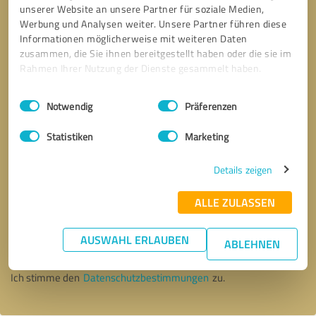
unserer Website an unsere Partner für soziale Medien,
Werbung und Analysen weiter. Unsere Partner führen diese
Informationen möglicherweise mit weiteren Daten
zusammen, die Sie ihnen bereitgestellt haben oder die sie im
Rahmen Ihrer Nutzung der Dienste gesammelt haben.
Einwilligungsauswahl
Impressum
|
Datenschutzbestimmungen
Notwendig
Präferenzen
Statistiken
Marketing
Details zeigen
ALLE ZULASSEN
Bitte um Rückruf
* Erforderliche Angaben
AUSWAHL ERLAUBEN
ABLEHNEN
Nachricht senden
Ich stimme den
Datenschutzbestimmungen
zu.