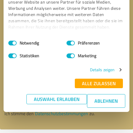
unserer Website an unsere Partner für soziale Medien,
Werbung und Analysen weiter. Unsere Partner führen diese
Informationen möglicherweise mit weiteren Daten
zusammen, die Sie ihnen bereitgestellt haben oder die sie im
Rahmen Ihrer Nutzung der Dienste gesammelt haben.
Einwilligungsauswahl
Impressum
|
Datenschutzbestimmungen
Notwendig
Präferenzen
Statistiken
Marketing
Details zeigen
Bitte um Rückruf
* Erforderliche Angaben
ALLE ZULASSEN
AUSWAHL ERLAUBEN
Nachricht senden
ABLEHNEN
Ich stimme den
Datenschutzbestimmungen
zu.