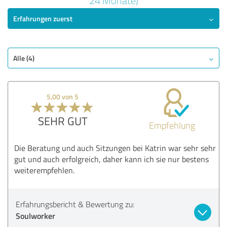
24 Monate)
Erfahrungen zuerst
SEHR GUT
Empfehlung
Qualität
Nutzen
Alle (4)
Leistungen
Durchführung
5,00 von 5
Beratung
SEHR GUT
Empfehlung
Bewertung anzeigen
Die Beratung und auch Sitzungen bei Katrin war sehr sehr
gut und auch erfolgreich, daher kann ich sie nur bestens
weiterempfehlen.
Erfahrungsbericht & Bewertung zu:
Soulworker