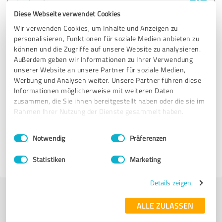
Soulworker
Diese Webseite verwendet Cookies
18.10.2024
Anonym
Wir verwenden Cookies, um Inhalte und Anzeigen zu
personalisieren, Funktionen für soziale Medien anbieten zu
können und die Zugriffe auf unsere Website zu analysieren.
Außerdem geben wir Informationen zu Ihrer Verwendung
5,00 von 5
unserer Website an unsere Partner für soziale Medien,
Werbung und Analysen weiter. Unsere Partner führen diese
SEHR GUT
Empfehlung
Informationen möglicherweise mit weiteren Daten
zusammen, die Sie ihnen bereitgestellt haben oder die sie im
Rahmen Ihrer Nutzung der Dienste gesammelt haben.
Bewertung zu:
Einwilligungsauswahl
Impressum
|
Datenschutzbestimmungen
Soulworker
Notwendig
Präferenzen
Statistiken
Marketing
22.08.2024
Anonym
Details zeigen
Jetzt bewerten
ALLE ZULASSEN