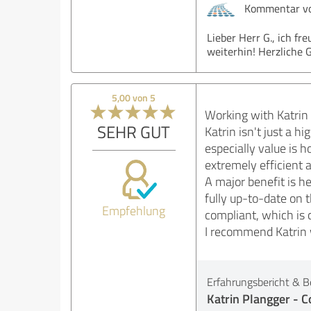
Kommentar von
Lieber Herr G., ich fr
weiterhin! Herzliche 
5,00 von 5
Working with Katrin 
SEHR GUT
Katrin isn't just a 
especially value is 
extremely efficient 
A major benefit is he
fully up-to-date on 
Empfehlung
compliant, which is c
I recommend Katrin wi
Erfahrungsbericht & B
Katrin Plangger - C