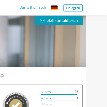
Das will ich auch
Einloggen
Jetzt kontaktieren
re
28
5 Sterne
1
4 Sterne
0
3 Sterne