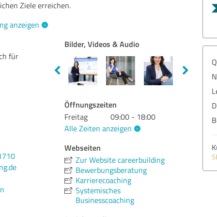
ichen Ziele erreichen.
ng anzeigen
Bilder, Videos & Audio
ch für
Q
N
L
Öffnungszeiten
D
Freitag
09:00 - 18:00
B
Alle Zeiten anzeigen
Webseiten
K
1710
S
Zur Website careerbuilding
ng.de
Bewerbungsberatung
Karrierecoaching
en
Systemisches
Businesscoaching