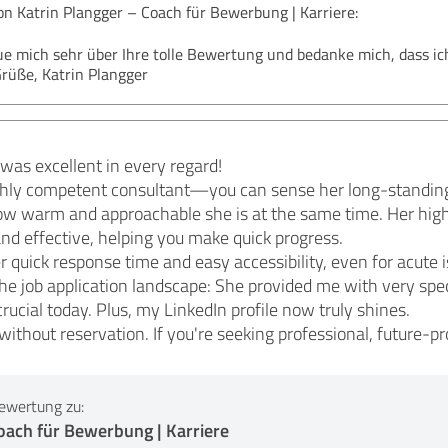
 Katrin Plangger – Coach für Bewerbung | Karriere:
eue mich sehr über Ihre tolle Bewertung und bedanke mich, dass ic
Grüße, Katrin Plangger
was excellent in every regard!
highly competent consultant—you can sense her long-standing
how warm and approachable she is at the same time. Her hig
and effective, helping you make quick progress.
r quick response time and easy accessibility, even for acute 
the job application landscape: She provided me with very sp
rucial today. Plus, my LinkedIn profile now truly shines.
thout reservation. If you're seeking professional, future-pro
ewertung zu:
oach für Bewerbung | Karriere