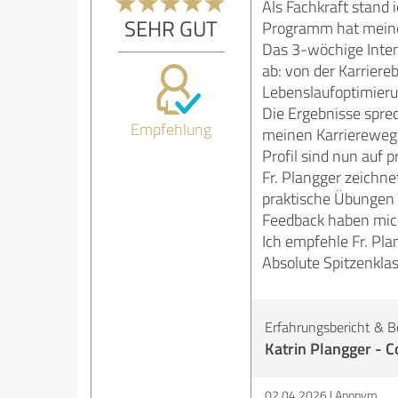
Als Fachkraft stand
SEHR GUT
Programm hat meine
Das 3-wöchige Inten
ab: von der Karrier
Lebenslaufoptimieru
Die Ergebnisse sprec
Empfehlung
meinen Karriereweg.
Profil sind nun auf 
Fr. Plangger zeichne
praktische Übungen u
Feedback haben mich
Ich empfehle Fr. Pl
Absolute Spitzenklas
Erfahrungsbericht & B
Katrin Plangger - C
02.04.2026
Anonym