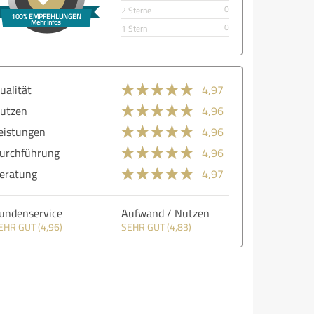
0
2 Sterne
0
1 Stern
ualität
4,97
utzen
4,96
eistungen
4,96
urchführung
4,96
eratung
4,97
undenservice
Aufwand / Nutzen
EHR GUT (4,96)
SEHR GUT (4,83)