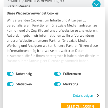
Erfahrungsbericht & Bewertung zu:
Katrin Verena
Diese Webseite verwendet Cookies
23.05.2025
S.
Wir verwenden Cookies, um Inhalte und Anzeigen zu
personalisieren, Funktionen für soziale Medien anbieten zu
können und die Zugriffe auf unsere Website zu analysieren.
5,00 von 5
Außerdem geben wir Informationen zu Ihrer Verwendung
unserer Website an unsere Partner für soziale Medien,
SEHR GUT
Werbung und Analysen weiter. Unsere Partner führen diese
Empfehlung
Informationen möglicherweise mit weiteren Daten
zusammen, die Sie ihnen bereitgestellt haben oder die sie im
Sehr gutes 1:1 Coaching, professionelles und
Rahmen Ihrer Nutzung der Dienste gesammelt haben.
sympathisches Auftreten von Beginn an
Einwilligungsauswahl
Impressum
|
Datenschutzbestimmungen
Notwendig
Präferenzen
Erfahrungsbericht & Bewertung zu:
Statistiken
Marketing
Katrin Verena
Details zeigen
22.05.2025
Anonym
ALLE ZULASSEN