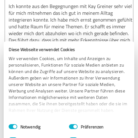
Ich konnte aus den Begegnungen mit Kay Greiner sehr viel
für mich mitnehmen das ich gut in meinem Alltag
integrieren konnte. Ich habe mich ernst genommen gefühlt
und hatte Raum für meine Themen. Er schafft es immer
wieder mich dort abzuholen wo ich mich gerade befinden.
Das führt dazu, dass ich mit mehr Erkenntnisse über mich
selbst nach Hause gehe. Ich kann Kay Greiner wärmsten
Diese Webseite verwendet Cookies
Herzen weiter empfehlen und freue mich auf jede neue
Wir verwenden Cookies, um Inhalte und Anzeigen zu
Begegnung mit ihm. Danke dass es einen so tollen
personalisieren, Funktionen für soziale Medien anbieten zu
Menschen wie dich gibt.
können und die Zugriffe auf unsere Website zu analysieren.
Außerdem geben wir Informationen zu Ihrer Verwendung
unserer Website an unsere Partner für soziale Medien,
Erfahrungsbericht & Bewertung zu:
Werbung und Analysen weiter. Unsere Partner führen diese
Kay Greiner
Informationen möglicherweise mit weiteren Daten
zusammen, die Sie ihnen bereitgestellt haben oder die sie im
Rahmen Ihrer Nutzung der Dienste gesammelt haben.
11.12.2025
Dieter K.
Einwilligungsauswahl
Impressum
|
Datenschutzbestimmungen
Kommentar von Kay Greiner:
Notwendig
Präferenzen
Lieber Dieter,