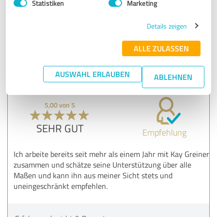
Statistiken
Marketing
herzlichen Dank für dieses berührende Feedback.
Details zeigen
Ich freue mich, dass Du das für Dich so wahrnehmen
und mitnehmen kannst.
ALLE ZULASSEN
Bis ganz bald
Kay
AUSWAHL ERLAUBEN
ABLEHNEN
5,00 von 5
SEHR GUT
Empfehlung
Ich arbeite bereits seit mehr als einem Jahr mit Kay Greiner
zusammen und schätze seine Unterstützung über alle
Maßen und kann ihn aus meiner Sicht stets und
uneingeschränkt empfehlen.