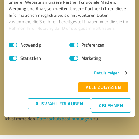
unserer Website an unsere Partner für soziale Medien,
Werbung und Analysen weiter. Unsere Partner führen diese
Informationen möglicherweise mit weiteren Daten
zusammen, die Sie ihnen bereitgestellt haben oder die sie im
Rahmen Ihrer Nutzung der Dienste gesammelt haben.
Einwilligungsauswahl
Impressum
|
Datenschutzbestimmungen
Notwendig
Präferenzen
Statistiken
Marketing
Details zeigen
Bitte um Rückruf
* Erforderliche Angaben
ALLE ZULASSEN
AUSWAHL ERLAUBEN
Nachricht senden
ABLEHNEN
Ich stimme den
Datenschutzbestimmungen
zu.