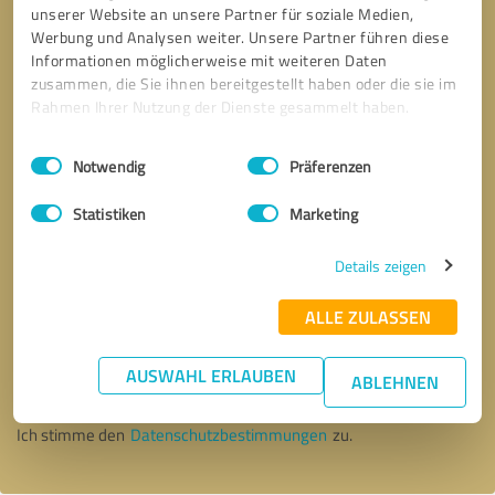
unserer Website an unsere Partner für soziale Medien,
Werbung und Analysen weiter. Unsere Partner führen diese
Informationen möglicherweise mit weiteren Daten
zusammen, die Sie ihnen bereitgestellt haben oder die sie im
Rahmen Ihrer Nutzung der Dienste gesammelt haben.
Einwilligungsauswahl
Impressum
|
Datenschutzbestimmungen
Notwendig
Präferenzen
Statistiken
Marketing
Details zeigen
ALLE ZULASSEN
Bitte um Rückruf
* Erforderliche Angaben
AUSWAHL ERLAUBEN
ABLEHNEN
Nachricht senden
Ich stimme den
Datenschutzbestimmungen
zu.