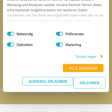
Werbung und Analysen weiter. Unsere Partner führen diese
Informationen möglicherweise mit weiteren Daten
zusammen, die Sie ihnen bereitgestellt haben oder die sie im
Rahmen Ihrer Nutzung der Dienste gesammelt haben.
Einwilligungsauswahl
Impressum
|
Datenschutzbestimmungen
Notwendig
Präferenzen
Statistiken
Marketing
Details zeigen
Bitte um Rückruf
* Erforderliche Angaben
ALLE ZULASSEN
Nachricht senden
AUSWAHL ERLAUBEN
ABLEHNEN
Ich stimme den
Datenschutzbestimmungen
zu.