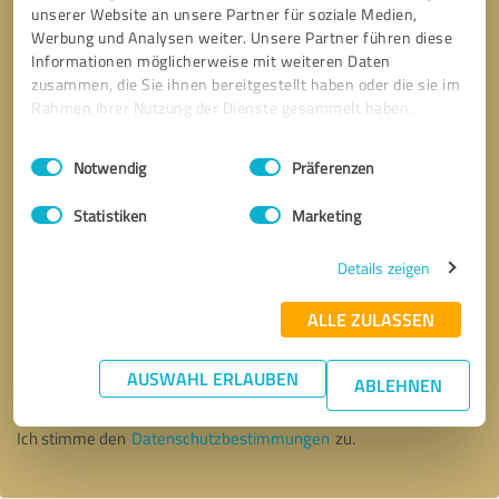
unserer Website an unsere Partner für soziale Medien,
Werbung und Analysen weiter. Unsere Partner führen diese
Informationen möglicherweise mit weiteren Daten
zusammen, die Sie ihnen bereitgestellt haben oder die sie im
Rahmen Ihrer Nutzung der Dienste gesammelt haben.
Einwilligungsauswahl
Impressum
|
Datenschutzbestimmungen
Notwendig
Präferenzen
Statistiken
Marketing
Details zeigen
ALLE ZULASSEN
Bitte um Rückruf
* Erforderliche Angaben
AUSWAHL ERLAUBEN
ABLEHNEN
Nachricht senden
Ich stimme den
Datenschutzbestimmungen
zu.