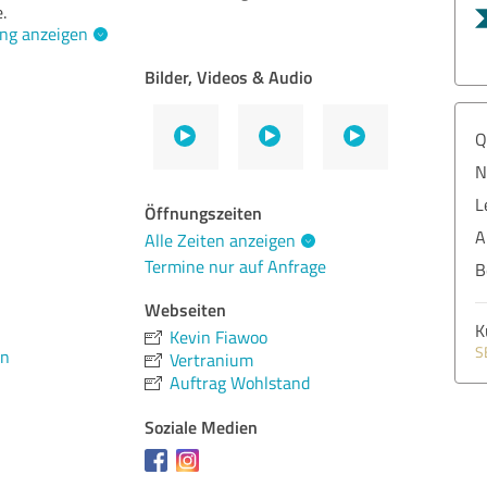
.
ng anzeigen
Bilder, Videos & Audio
Q
N
L
Öffnungszeiten
A
Alle Zeiten anzeigen
Termine nur auf Anfrage
B
Webseiten
K
Kevin Fiawoo
S
en
Vertranium
Auftrag Wohlstand
Soziale Medien