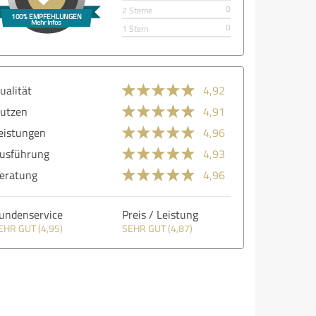
0
2 Sterne
0
1 Stern
ualität
4,92
utzen
4,91
eistungen
4,96
usführung
4,93
eratung
4,96
undenservice
Preis / Leistung
EHR GUT (4,95)
SEHR GUT (4,87)