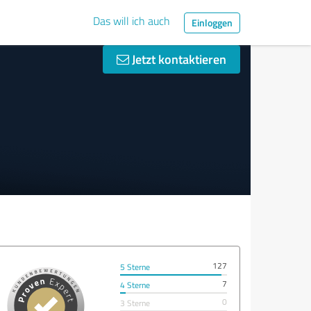
Das will ich auch
Einloggen
Jetzt kontaktieren
127
5 Sterne
7
4 Sterne
0
3 Sterne