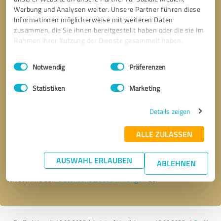
Werbung und Analysen weiter. Unsere Partner führen diese
Informationen möglicherweise mit weiteren Daten
zusammen, die Sie ihnen bereitgestellt haben oder die sie im
Rahmen Ihrer Nutzung der Dienste gesammelt haben.
Einwilligungsauswahl
Impressum
|
Datenschutzbestimmungen
Notwendig
Präferenzen
Statistiken
Marketing
Details zeigen
Bitte um Rückruf
* Erforderliche Angaben
ALLE ZULASSEN
Nachricht senden
AUSWAHL ERLAUBEN
ABLEHNEN
Ich stimme den
Datenschutzbestimmungen
zu.